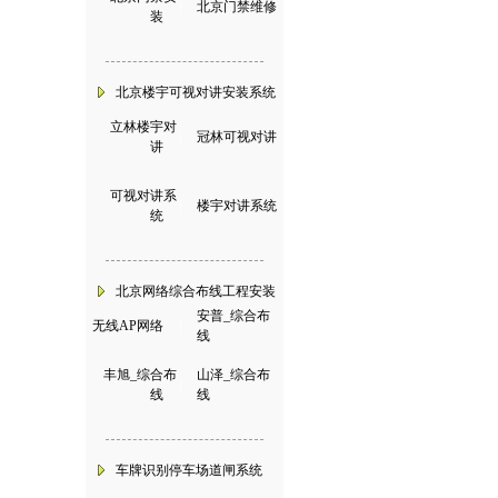
|
北京门禁维修
装
北京楼宇可视对讲安装系统
立林楼宇对
|
冠林可视对讲
讲
可视对讲系
|
楼宇对讲系统
统
北京网络综合布线工程安装
安普_综合布
无线AP网络
|
线
丰旭_综合布
山泽_综合布
|
线
线
车牌识别停车场道闸系统