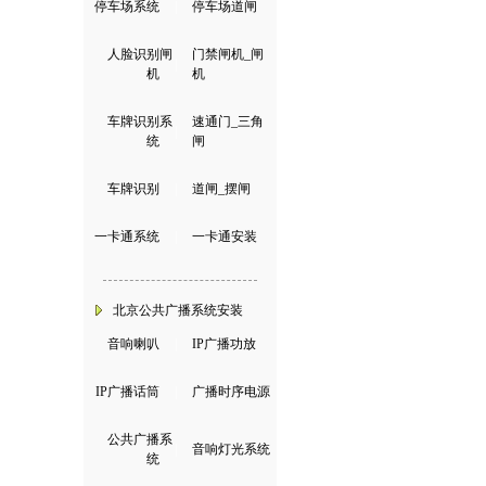
停车场系统
|
停车场道闸
人脸识别闸
门禁闸机_闸
|
机
机
车牌识别系
速通门_三角
|
统
闸
车牌识别
|
道闸_摆闸
一卡通系统
|
一卡通安装
北京公共广播系统安装
音响喇叭
|
IP广播功放
IP广播话筒
|
广播时序电源
公共广播系
|
音响灯光系统
统